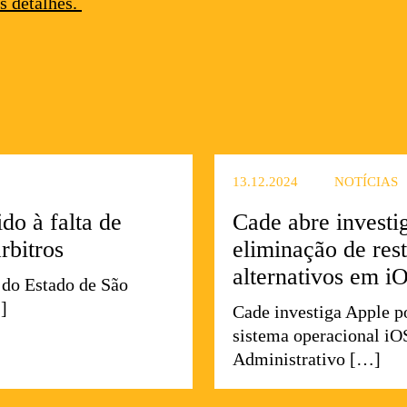
s detalhes.
WhatsApp
13.12.2024
NOTÍCIAS
do à falta de
Cade abre investi
rbitros
eliminação de res
alternativos em i
 do Estado de São
]
Cade investiga Apple p
sistema operacional iO
Administrativo […]