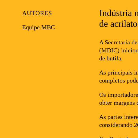
Indústria 
AUTORES
de acrilato
Equipe MBC
A Secretaria d
(MDIC) iniciou 
de butila.
As principais i
completos pode
Os importadores
obter margens 
As partes inter
considerando 20