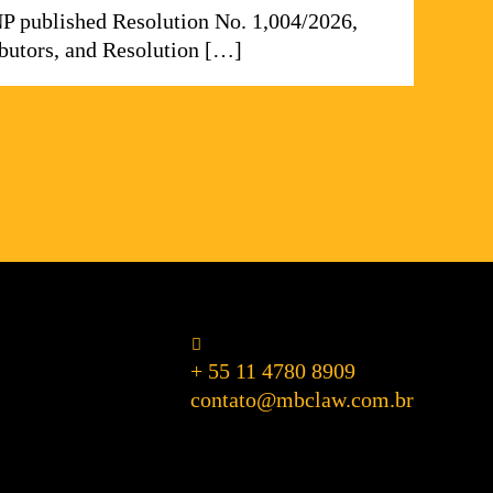
NP published Resolution No. 1,004/2026,
ributors, and Resolution […]
+ 55 11 4780 8909
contato@mbclaw.com.br