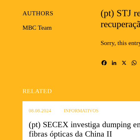
(pt) STJ 
AUTHORS
recuperaçã
MBC Team
Sorry, this entr
Facebook
LinkedIn
X
RELATED
08.08.2024
INFORMATIVOS
(pt) SECEX investiga dumping e
fibras ópticas da China II