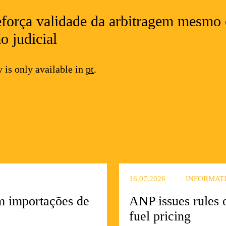
reforça validade da arbitragem mesm
o judicial
y is only available in
pt
.
WhatsApp
16.07.2026
INFORMAT
m importações de
ANP issues rules 
fuel pricing