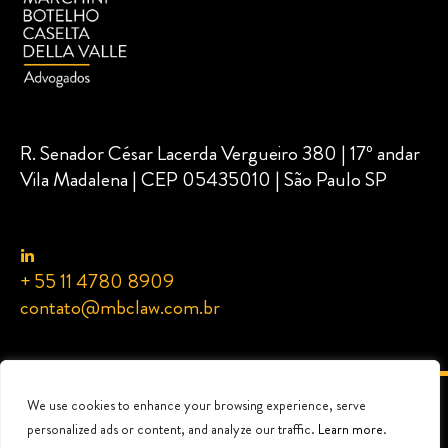
R. Senador César Lacerda Vergueiro 380 | 17º andar
Vila Madalena | CEP 05435010 | São Paulo SP
+ 55 11 4780 8909
contato@mbclaw.com.br
We use cookies to enhance your browsing experience, serve
© 2024 MBC Advogados | Marchini Botelho Caselta Della ValleMBC Advogados |
Marchini Botelho Caselta Della ValleMarchini Botelho Caselta Della Valle Advogados -
personalized ads or content, and analyze our traffic.
Learn more
.
All rights reserved.