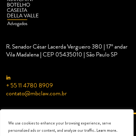
R. Senador César Lacerda Vergueiro 380 | 17º andar
Vila Madalena | CEP 05435010 | São Paulo SP
+ 55 11 4780 8909
contato@mbclaw.com.br
We use cookies to enhance your browsing experience, serve
© 2024 MBC Advogados | Marchini Botelho Caselta Della ValleMBC Advogados |
Marchini Botelho Caselta Della ValleMarchini Botelho Caselta Della Valle Advogados -
personalized ads or content, and analyze our traffic.
Learn more
.
All rights reserved.